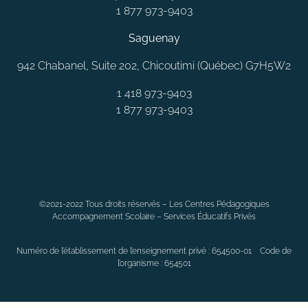
1 877 973-9403
Saguenay
942 Chabanel, Suite 202, Chicoutimi (Québec) G7H5W2
1 418 973-9403
1 877 973-9403
MONTRÉAL
LAVAL
QUÉBEC
SAGUENAY
RIMOUSKI
©2021-2022 Tous droits réservés – Les Centres Pédagogiques
CHAMBLY
LONGUEUIL
BELOEIL
LAVALTRIE
JOLIETTE
Accompagnement Scolaire – Services Éducatifs Privés
ANJOU
DORVAL
CANDIAC
VAUDREUIL
SAINT-CONSTANT
LÉVIS
BLAINVILLE
ALMA
SOREL-TRACY
SEPT-ÎLES
Numéro de l’établissement de l’enseignement privé : 654500-01 Code de
TROIS-RIVIÈRES
VARENNES
CHÂTEAUGUAY
GATINEAU
l’organisme : 654501
BOUCHERVILLE
DOLLAR-DES-ORMEAUX
GRANBY
SHERBROOKE
MAGOG