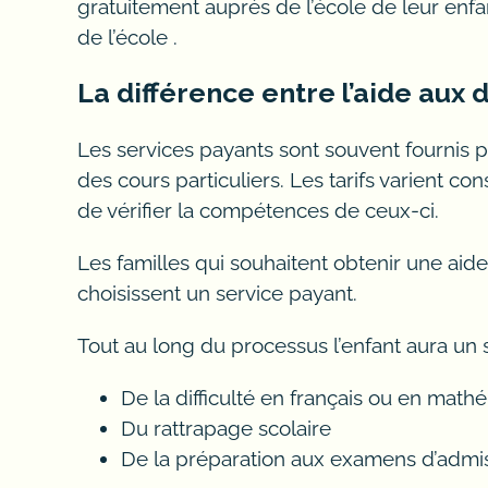
les élèves à l’école en physique afin de fa
gratuitement auprès de l’école de leur enfan
accompagner aux examens du secondaire. L’
de l’école .
inscription à votre école secondaire rapide
La différence entre l’aide aux d
invitons à contacter nos enseignants en m
enseignement en anglais et au travail de jo
Les services payants sont souvent fournis p
conditions des heures en rencontre individue
des cours particuliers. Les tarifs varient co
Un tuteur en ligne offre aux étudiants des
de vérifier la compétences de ceux-ci.
et de préparation aux examens permet aux
Les familles qui souhaitent obtenir une aid
Alloprof est un service d’aide aux devoirs 
choisissent un service payant.
enseignants en science informatique et en
mathématiques. Ils ont aussi des compétenc
Tout au long du processus l’enfant aura un su
maths il est nécessaire d’avoir une bonne c
l’aide aux devoirs peut se faire à domicile o
De la difficulté en français ou en mat
apprentissage et une meilleure communicati
Du rattrapage scolaire
d’informations sur le coaching scolaire disp
De la préparation aux examens d’admis
dans leur cheminement scolaire.