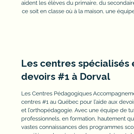
aident les élèves du primaire, du secondair
ce soit en classe où à la maison, une équi
Psychologues, orthophoni
Les centres spécialisés
cegep, professionnel, ap
devoirs #1 à Dorval
Besoin d’aide aux devoirs ?
Les Centres Pédagogiques Accompagnement
centres #1 au Québec pour l’aide aux devoirs
Les enseignants peuvent-ils faire d
et l’orthopédagogie. Avec une équipe de tu
professionnels, en formation, hautement qu
français ?
vastes connaissances des programmes scol