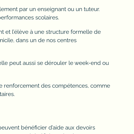
 tutorat de niveau primaire, anglais
lement par un enseignant ou un tuteur.
icultés d’apprentissages.
 performances scolaires.
imie, science informatique,
t et l’élève à une structure formelle de
de aux devoirs.
micile, dans un de nos centres
pos, nouvelles, droits, matière,
elle peut aussi se dérouler le week-end ou
, jeunes, non, aider, 2022,
ités de renforcement des compétences, comme
 en français, demande,
aires.
 contenu, rattrapage, secondaire,
ntenant. Les enseignants et un tuteur aide
 peuvent bénéficier d’aide aux devoirs