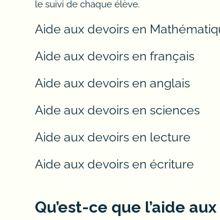
le suivi de chaque élève.
Devoirs / soutien, services de so
examens de maths, examens d’entré
Aide aux devoirs en Mathémati
classe.
Aide aux devoirs en français
Centaines de jeunes élèves, maison
Aide aux devoirs en anglais
admission des écoles, majorité de
maths.
Aide aux devoirs en sciences
Éducation préscolaire, enseignant
Aide aux devoirs en lecture
mathématiques, bibliothèque virtu
Aide aux devoirs en écriture
Années d’expériences, conseill
d’accompagnement, services de s
tuteur scolaire, tuteur / mentor.
Qu’est-ce que l’aide aux