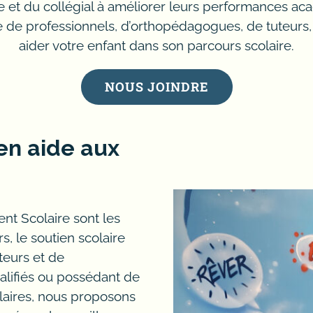
e et du collégial à améliorer leurs performances aca
pe de professionnels, d’orthopédagogues, de tuteur
aider votre enfant dans son parcours scolaire.
NOUS JOINDRE
stes, psychologie, consommateu
en aide aux
prentissage, communication.
 Scolaire sont les
, le soutien scolaire
e l’aide aux devoirs à domicile, en class
teurs et de
alifiés ou possédant de
aires, nous proposons