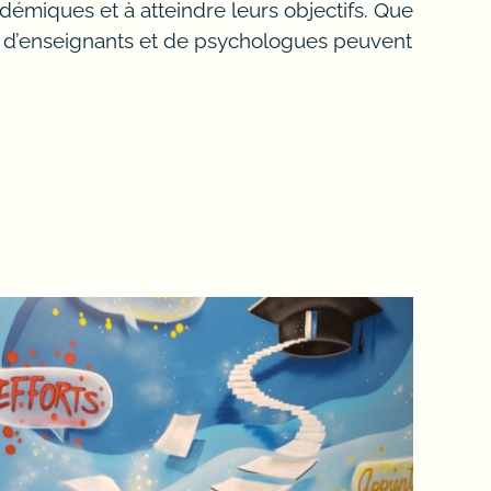
démiques et à atteindre leurs objectifs. Que
s, d’enseignants et de psychologues peuvent
r, obnl, alloprof,
e ou en milieu scolaire pour le