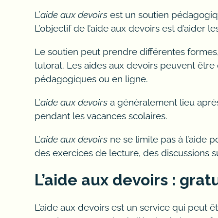
Services de tuteur scolaire, niveau
L’
aide aux devoirs
est un soutien pédagogiqu
aide aux devoirs, aide aux devoris 
L’objectif de l’aide aux devoirs est d’aider 
Chimie, maths, physique, science, 
Le soutien peut prendre différentes formes,
programmation informatique, tda, o
tutorat. Les aides aux devoirs peuvent être
pédagogiques ou en ligne.
Offrir un tuteur qualifiés en ligne
L’
aide aux devoirs
a généralement lieu après 
équipe, joindre, type, ressources a
pendant les vacances scolaires.
préparation à domicile.
L’
aide aux devoirs
ne se limite pas à l’aide 
Enseignant, entreprise, besoins, l’
des exercices de lecture, des discussions s
apprentissage, examen, enseignem
L’aide aux devoirs : grat
nécessaire.
Un examen en english avec un programme de 
L’aide aux devoirs est un service qui peut ê