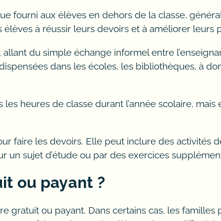
 sportif, enseignement – niveau primaire,
e fourni aux élèves en dehors de la classe, généra
prévient les troubles scolaires et les diff
les élèves à réussir leurs devoirs et à améliorer leurs
informatique, anglais, psychologie, bioch
 allant du simple échange informel entre l’enseignan
rthophonie, motivation, scolarisation, ai
 dispensées dans les écoles, les bibliothèques, à do
, enseignants en ligne avec avantages, pro
les heures de classe durant l’année scolaire, mais 
ux élèves, formation, cours, adresse, jours
pour faire les devoirs. Elle peut inclure des activ
aide, mieux, anglais, primaire à domicile,
ur un sujet d’étude ou par des exercices supplément
ent, niveau, année, élèves, aux examens,
uit ou payant ?
rattrapage scolaire pour obtenir les résultats mai
tre gratuit ou payant. Dans certains cas, les familles