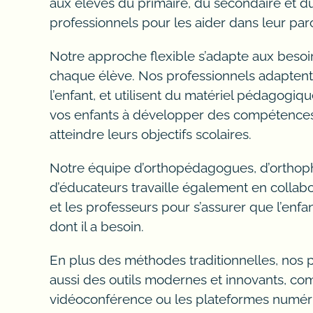
Pourquoi faire l’aide aux devoirs ?
aux élèves du primaire, du secondaire et d
professionnels pour les aider dans leur parc
L’aide aux devoirs permettront d’aider un e
Notre approche flexible s’adapte aux besoi
L’aide aux études permet aux étudiants d’a
chaque élève. Nos professionnels adaptent 
scolaire permet d’aider les élèves. Les exa
l’enfant, et utilisent du matériel pédagogiqu
baccalauréat en mathématique est demandé
vos enfants à développer des compétences
quelques heures d’accompagnement chaque s
atteindre leurs objectifs scolaires.
devoirs avec votre enfant. Nos services de t
Le niveau des apprentissages est très varié.
Notre équipe d’orthopédagogues, d’orthoph
des stratégies d’apprentissage utilisées. Nos
d’éducateurs travaille également en collabo
enseignant, prix, éducateurs.
et les professeurs pour s’assurer que l’enfan
dont il a besoin.
Lebon tuteur, jumelage tuteur
En plus des méthodes traditionnelles, nos p
Université de Montréal, avantages 
aussi des outils modernes et innovants, co
activités de soutien sauront vous
vidéoconférence ou les plateformes numériq