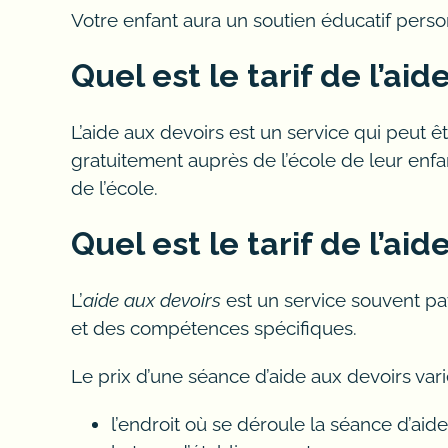
Votre enfant aura un soutien éducatif perso
Que ce soit pour une meilleure organisation
Quel est le tarif de l’aid
secondaire et collégial permettent aux enfa
soutien et notre académie tutorat au nivea
un aide complémentaire lors de l’aide aux 
L’aide aux devoirs est un service qui peut ê
enfants en difficultés. L’aide aux devoirs à
gratuitement auprès de l’école de leur enfan
difficulté d’ apprentissage obitennent des s
de l’école.
aide aux devoirs de niveau académique inné
Quel est le tarif de l’ai
difficulté ont souvent le plaisir d’apprendr
dans un centre d’ aide aux devoirs est de 
antécédents de difficulté peut jouer un rôl
L’
aide aux devoirs
est un service souvent pa
des avantages tutorat de notre académie tu
et des compétences spécifiques.
des écoles de mieux faire son enseignement 
Le prix d’une séance d’aide aux devoirs va
aide aux devoirs créer un lien de confianc
diagnostics en lien avec leur difficultés d’
l’endroit où se déroule la séance d’aid
enseignante ou faire partie de classes res