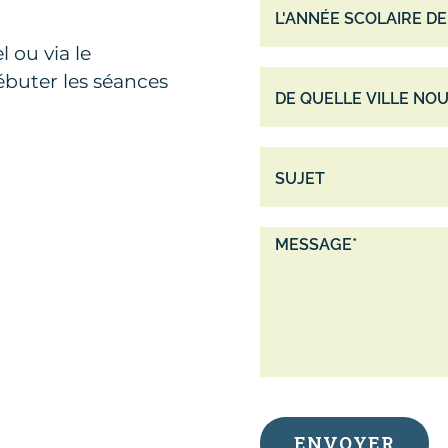
 ou via le
ébuter les séances
ale, chimie
solutions,
s, calcul
tiel.