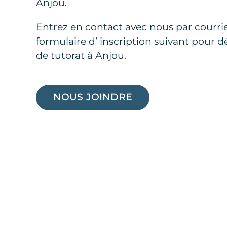
Anjou.
Entrez en contact avec nous par courriel
formulaire d’ inscription suivant pour d
de tutorat à Anjou.
Physique, chimie génér
NOUS JOINDRE
organique, chimie des 
maths, français, anglai
intégral, calcul différen