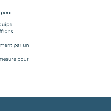
 pour :
équipe
ffrons
tement par un
r mesure pour