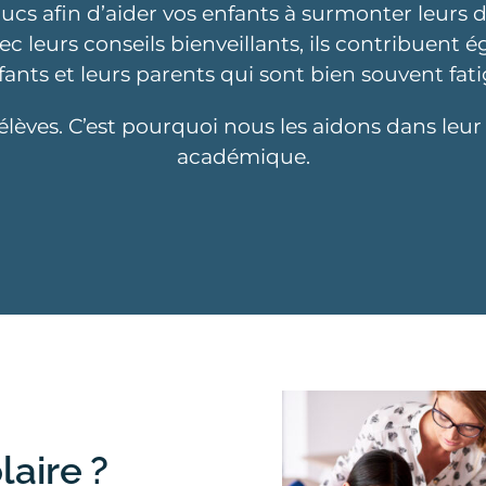
trucs afin d’aider vos enfants à surmonter leurs di
c leurs conseils bienveillants, ils contribuent
fants et leurs parents qui sont bien souvent fati
élèves. C’est pourquoi nous les aidons dans leur
académique.
l, enseignement privé, établis
seignement individualisé, centr
sans préavis, séances de tutorat
réussite scolaire.
aire ?