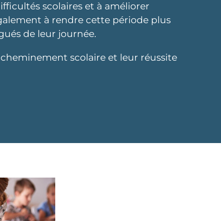
fficultés scolaires et à améliorer
 également à rendre cette période plus
gués de leur journée.
 cheminement scolaire et leur réussite
sement d’ enseignement,
es d’ aide, centre d’ aide,
 auront un impact sur la