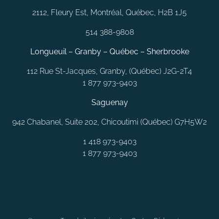
2112, Fleury Est, Montréal, Québec, H2B 1J5
514 388-9808
Longueuil – Granby – Québec – Sherbrooke
112 Rue St-Jacques, Granby, (Québec) J2G-2T4
1 877 973-9403
Saguenay
942 Chabanel, Suite 202, Chicoutimi (Québec) G7H5W2
1 418 973-9403
1 877 973-9403
MONTRÉAL
LAVAL
QUÉBEC
SAGUENAY
RIMOUSKI