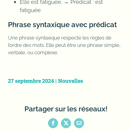
Elle est fatiguée. → Prédicat : est
fatiguée
Phrase syntaxique avec prédicat
Une phrase syntaxique respecte les règles de
l’ordre des mots. Elle peut être une phrase simple,
verbale, ou complexe.
Constituant obligatoire,
grammaire française,
27 septembre 2024
|
Nouvelles
précision à propos, prédicat
verbal, voix passive, nature
Partager sur les réseaux!
nominale, catégories
Facebook
X
Email
grammaticales, marie