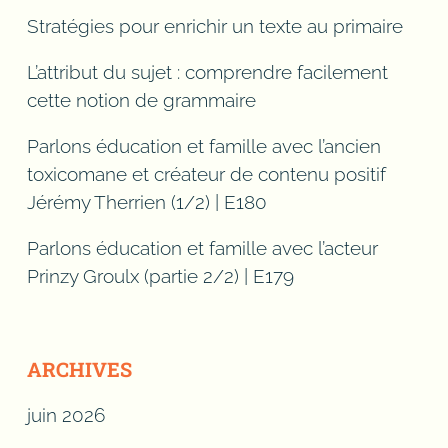
bácsi és te, gramatica
Stratégies pour enrichir un texte au primaire
pentru toți, hrvatska
L’attribut du sujet : comprendre facilement
gramatika, školska knjiga,
cette notion de grammaire
gramatica uzuală, prédicat |
Parlons éducation et famille avec l’ancien
primaire, | primaire.
toxicomane et créateur de contenu positif
Jérémy Therrien (1/2) | E180
Verbe principal, objet direct,
Parlons éducation et famille avec l’acteur
principales relations, 2e cycle,
Prinzy Groulx (partie 2/2) | E179
relations de structure, structure
profonde, notions fonctionnelles,
exemples en phrases, constituants
ARCHIVES
des phrases, formes de phrases,
juin 2026
phrase syntaxique, grammaire