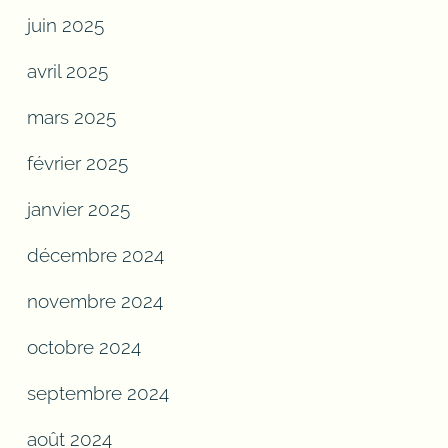
pronominale, forme nominale,
juin 2025
transformations de type, 3e cycle,
avril 2025
complément de phrase,
compléments de phrase,
mars 2025
grammaire française, verbe à sens,
février 2025
verbe conjugué, verbe régent,
attribut prédicatif, type de
janvier 2025
prédicats, fonction prédicat.
décembre 2024
novembre 2024
octobre 2024
septembre 2024
août 2024