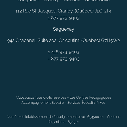
112 Rue St-Jacques, Granby, (Québec) J2G-2T4
1 877 973-9403
Saguenay
942 Chabanel, Suite 202, Chicoutimi (Québec) G7H5W2
1 418 973-9403
1 877 973-9403
MONTRÉAL
LAVAL
QUÉBEC
SAGUENAY
RIMOUSKI
©2021-2022 Tous droits réservés – Les Centres Pédagogiques
CHAMBLY
LONGUEUIL
BELOEIL
LAVALTRIE
JOLIETTE
Accompagnement Scolaire – Services Éducatifs Privés
ANJOU
DORVAL
CANDIAC
VAUDREUIL
SAINT-CONSTANT
LÉVIS
BLAINVILLE
ALMA
SOREL-TRACY
SEPT-ÎLES
Numéro de l’établissement de l’enseignement privé : 654500-01 Code de
TROIS-RIVIÈRES
VARENNES
CHÂTEAUGUAY
GATINEAU
l’organisme : 654501