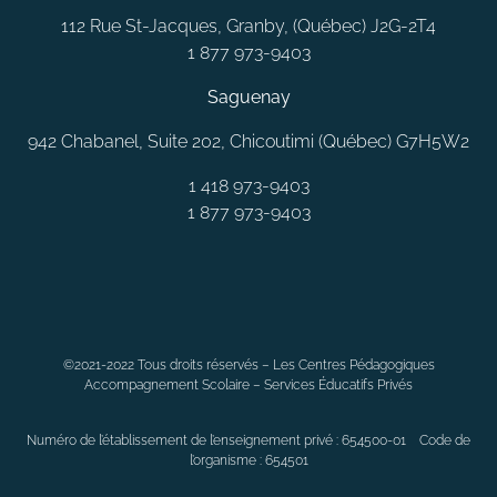
112 Rue St-Jacques, Granby, (Québec) J2G-2T4
1 877 973-9403
Saguenay
942 Chabanel, Suite 202, Chicoutimi (Québec) G7H5W2
1 418 973-9403
1 877 973-9403
MONTRÉAL
LAVAL
QUÉBEC
SAGUENAY
RIMOUSKI
©2021-2022 Tous droits réservés – Les Centres Pédagogiques
CHAMBLY
LONGUEUIL
BELOEIL
LAVALTRIE
JOLIETTE
Accompagnement Scolaire – Services Éducatifs Privés
ANJOU
DORVAL
CANDIAC
VAUDREUIL
SAINT-CONSTANT
LÉVIS
BLAINVILLE
ALMA
SOREL-TRACY
SEPT-ÎLES
Numéro de l’établissement de l’enseignement privé : 654500-01 Code de
TROIS-RIVIÈRES
VARENNES
CHÂTEAUGUAY
GATINEAU
l’organisme : 654501
BOUCHERVILLE
DOLLAR-DES-ORMEAUX
GRANBY