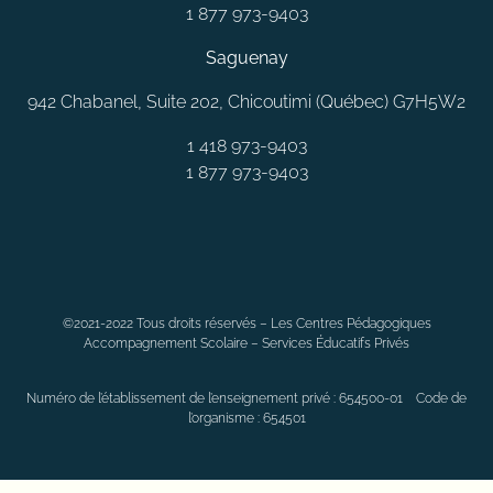
1 877 973-9403
Saguenay
942 Chabanel, Suite 202, Chicoutimi (Québec) G7H5W2
1 418 973-9403
1 877 973-9403
MONTRÉAL
LAVAL
QUÉBEC
SAGUENAY
RIMOUSKI
©2021-2022 Tous droits réservés – Les Centres Pédagogiques
CHAMBLY
LONGUEUIL
BELOEIL
LAVALTRIE
JOLIETTE
Accompagnement Scolaire – Services Éducatifs Privés
ANJOU
DORVAL
CANDIAC
VAUDREUIL
SAINT-CONSTANT
LÉVIS
BLAINVILLE
ALMA
SOREL-TRACY
SEPT-ÎLES
Numéro de l’établissement de l’enseignement privé : 654500-01 Code de
TROIS-RIVIÈRES
VARENNES
CHÂTEAUGUAY
GATINEAU
l’organisme : 654501
BOUCHERVILLE
DOLLAR-DES-ORMEAUX
GRANBY
SHERBROOKE
MAGOG
MONTRÉAL
LAVAL
QUÉBEC
SAGUENAY
RIMOUSKI