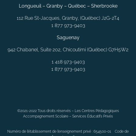
Longueuil – Granby – Québec – Sherbrooke
112 Rue St-Jacques, Granby, (Québec) J2G-2T4
1 877 973-9403
Saguenay
942 Chabanel, Suite 202, Chicoutimi (Québec) G7H5W2
1 418 973-9403
1 877 973-9403
MONTRÉAL
LAVAL
QUÉBEC
SAGUENAY
RIMOUSKI
©2021-2022 Tous droits réservés – Les Centres Pédagogiques
CHAMBLY
LONGUEUIL
BELOEIL
LAVALTRIE
JOLIETTE
Accompagnement Scolaire – Services Éducatifs Privés
ANJOU
DORVAL
CANDIAC
VAUDREUIL
SAINT-CONSTANT
LÉVIS
BLAINVILLE
ALMA
SOREL-TRACY
SEPT-ÎLES
Numéro de l’établissement de l’enseignement privé : 654500-01 Code de
TROIS-RIVIÈRES
VARENNES
CHÂTEAUGUAY
GATINEAU