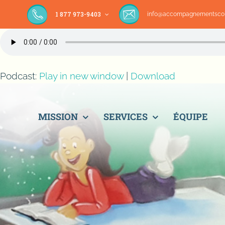
Passer
1 877 973-9403
info@accompagnementscol
au
contenu
Podcast:
Play in new window
|
Download
MISSION
SERVICES
ÉQUIPE