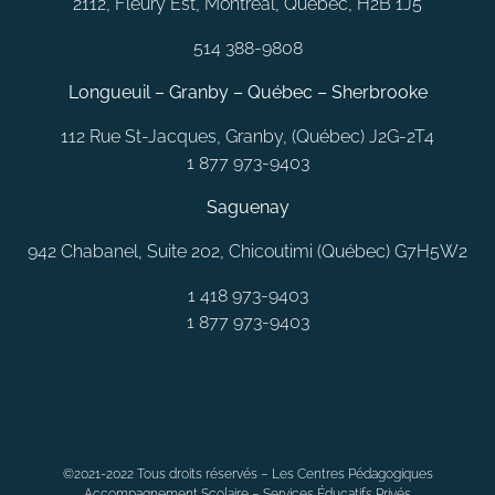
2112, Fleury Est, Montréal, Québec, H2B 1J5
514 388-9808
Longueuil – Granby – Québec – Sherbrooke
112 Rue St-Jacques, Granby, (Québec) J2G-2T4
1 877 973-9403
Saguenay
942 Chabanel, Suite 202, Chicoutimi (Québec) G7H5W2
1 418 973-9403
1 877 973-9403
MONTRÉAL
LAVAL
QUÉBEC
SAGUENAY
RIMOUSKI
©2021-2022 Tous droits réservés – Les Centres Pédagogiques
CHAMBLY
LONGUEUIL
BELOEIL
LAVALTRIE
JOLIETTE
Accompagnement Scolaire – Services Éducatifs Privés