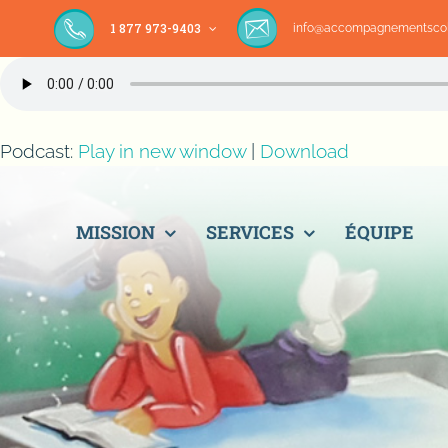
Passer
1 877 973-9403
info@accompagnementscol
au
contenu
Podcast:
Play in new window
|
Download
MISSION
SERVICES
ÉQUIPE