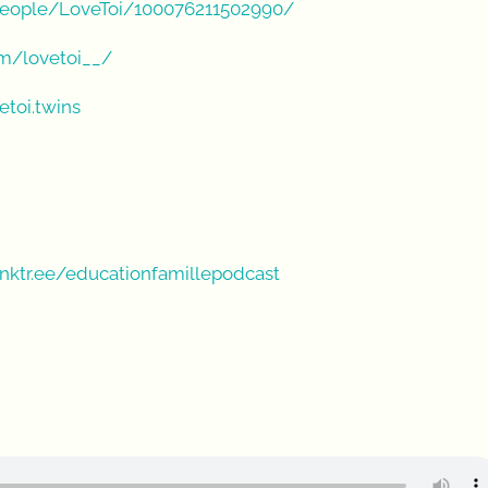
eople/LoveToi/100076211502990/
m/lovetoi__/
toi.twins
inktr.ee/educationfamillepodcast