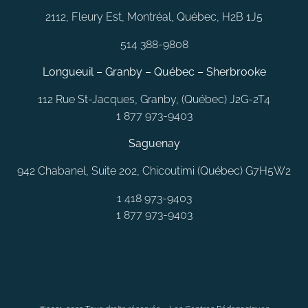
2112, Fleury Est, Montréal, Québec, H2B 1J5
514 388-9808
Longueuil – Granby – Québec – Sherbrooke
112 Rue St-Jacques, Granby, (Québec) J2G-2T4
1 877 973-9403
Saguenay
942 Chabanel, Suite 202, Chicoutimi (Québec) G7H5W2
1 418 973-9403
1 877 973-9403
MONTRÉAL
LAVAL
QUÉBEC
SAGUENAY
RIMOUSKI