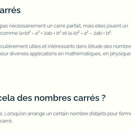
arrés
pas nécessairement un carré parfait, mais elles jouent un
omme (a+b)² = a² + 2ab + b² et (a-b)² = a² – 2ab + b².
culièrement utiles et intéressants dans l’étude des nombr
 pour diverses applications en mathématiques, en physique
ela des nombres carrés ?
e. Lorsqu’on arrange un certain nombre d’objets pour form
carré.